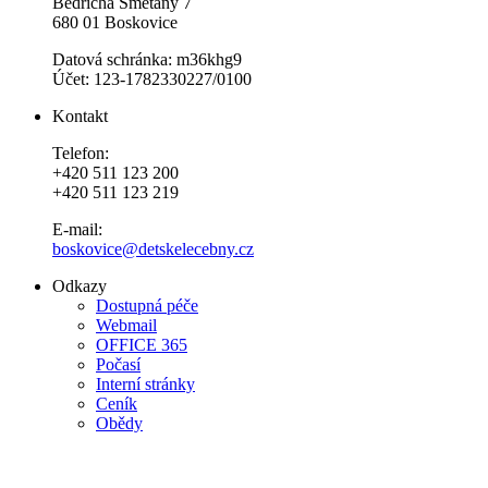
Bedřicha Smetany 7
680 01 Boskovice
Datová schránka: m36khg9
Účet: 123-1782330227/0100
Kontakt
Telefon:
+420 511 123 200
+420 511 123 219
E-mail:
boskovice@detskelecebny.cz
Odkazy
Dostupná péče
Webmail
OFFICE 365
Počasí
Interní stránky
Ceník
Obědy