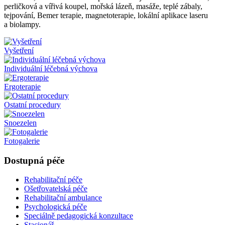
perličková a vířivá koupel, mořská lázeň, masáže, teplé zábaly,
tejpování, Bemer terapie, magnetoterapie, lokální aplikace laseru
a biolampy.
Vyšetření
Individuální léčebná výchova
Ergoterapie
Ostatní procedury
Snoezelen
Fotogalerie
Dostupná péče
Rehabilitační péče
Ošetřovatelská péče
Rehabilitační ambulance
Psychologická péče
Speciálně pedagogická konzultace
Stacionář