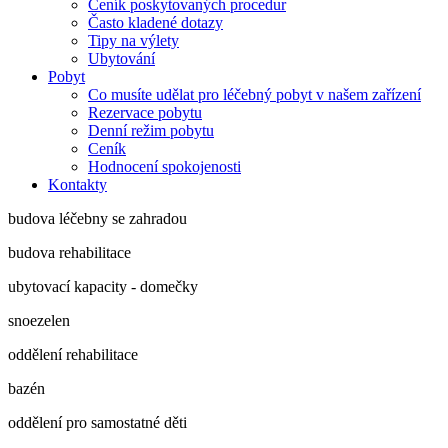
Ceník poskytovaných procedur
Často kladené dotazy
Tipy na výlety
Ubytování
Pobyt
Co musíte udělat pro léčebný pobyt v našem zařízení
Rezervace pobytu
Denní režim pobytu
Ceník
Hodnocení spokojenosti
Kontakty
budova léčebny se zahradou
budova rehabilitace
ubytovací kapacity - domečky
snoezelen
oddělení rehabilitace
bazén
oddělení pro samostatné děti