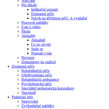
Naši lidé
Pro lékaře
Indikační seznam
Dostupná péče
Návrh na léčebnou péči - k vyplnění
Pracovní nabídky
Foto a video
Škola
Aktuality
Aktuálně
Co se chystá
Stalo se
Napsali o nás
Recenze
Dokumenty ke stažení
Dostupná péče
Rehabilitační péče
Ošetřovatelská péče
Rehabilitační ambulance
Psychologická péče
Speciálně pedagogická konzultace
Stacionář
Praktické info
Stravování
Zvýhodněné nabídky