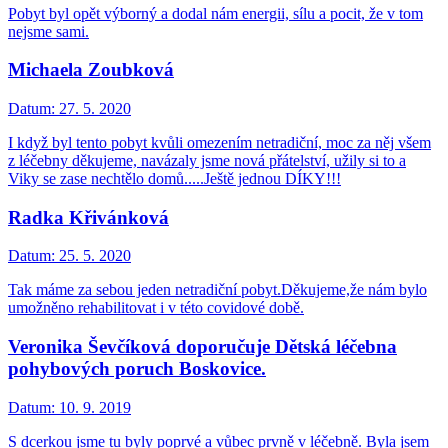
Pobyt byl opět výborný a dodal nám energii, sílu a pocit, že v tom
nejsme sami.
Michaela Zoubková
Datum:
27. 5. 2020
I když byl tento pobyt kvůli omezením netradiční, moc za něj všem
z léčebny děkujeme, navázaly jsme nová přátelství, užily si to a
Viky se zase nechtělo domů.....Ještě jednou DÍKY!!!
Radka Křivánková
Datum:
25. 5. 2020
Tak máme za sebou jeden netradiční pobyt.Děkujeme,že nám bylo
umožněno rehabilitovat i v této covidové době.
Veronika Ševčíková doporučuje Dětská léčebna
pohybových poruch Boskovice.
Datum:
10. 9. 2019
S dcerkou jsme tu byly poprvé a vůbec prvně v léčebně. Byla jsem