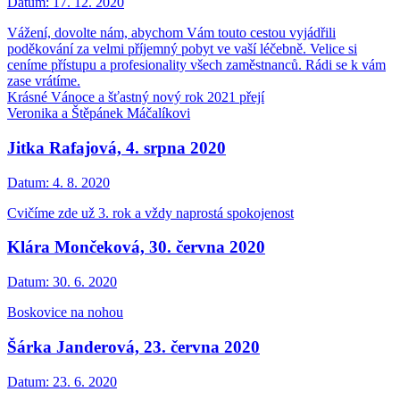
Datum:
17. 12. 2020
Vážení, dovolte nám, abychom Vám touto cestou vyjádřili
poděkování za velmi příjemný pobyt ve vaší léčebně. Velice si
ceníme přístupu a profesionality všech zaměstnanců. Rádi se k vám
zase vrátíme.
Krásné Vánoce a šťastný nový rok 2021 přejí
Veronika a Štěpánek Máčalíkovi
Jitka Rafajová, 4. srpna 2020
Datum:
4. 8. 2020
Cvičíme zde už 3. rok a vždy naprostá spokojenost
Klára Mončeková, 30. června 2020
Datum:
30. 6. 2020
Boskovice na nohou
Šárka Janderová, 23. června 2020
Datum:
23. 6. 2020