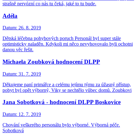
strašně nervózní co nás tu čeká, jaké to tu bude.
Adéla
Datum:
26. 8. 2019
Dětská léčebna pohybových poruch Personál byl super stále
optimisticky naladěn. Kdykoli mi něco nevyhovovalo byli ochotni
danou věc řešit.
Michaela Zoubková hodnocení DLPP
Datum:
31. 7. 2019
Děkujeme paní primářce a celému jejímu týmu za úžasný přístup,
pobyt byl opět výborný, Viky se nechtělo vůbec domů. Zoubkovi
Jana Sobotková - hodnocení DLPP Boskovice
Datum:
12. 7. 2019
Chování veškerého personálu bylo výborné. Výborná péče.
Sobotková