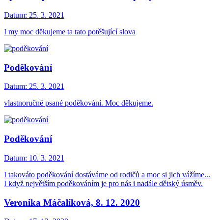
Datum:
25. 3. 2021
I my moc děkujeme ta tato potěšující slova
Poděkování
Datum:
25. 3. 2021
vlastnoručně psané poděkování. Moc děkujeme.
Poděkování
Datum:
10. 3. 2021
I takováto poděkování dostáváme od rodičů a moc si jich vážíme...
I když největším poděkováním je pro nás i nadále dětský úsměv.
Veronika Máčalíková, 8. 12. 2020