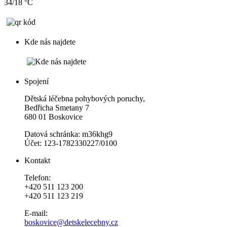
34/18 °C
Kde nás najdete
Spojení
Dětská léčebna pohybových poruchy,
Bedřicha Smetany 7
680 01 Boskovice
Datová schránka: m36khg9
Účet: 123-1782330227/0100
Kontakt
Telefon:
+420 511 123 200
+420 511 123 219
E-mail:
boskovice@detskelecebny.cz