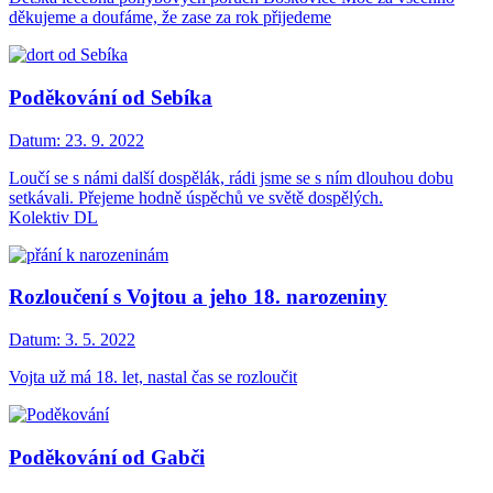
děkujeme a doufáme, že zase za rok přijedeme
Poděkování od Sebíka
Datum:
23. 9. 2022
Loučí se s námi další dospělák, rádi jsme se s ním dlouhou dobu
setkávali. Přejeme hodně úspěchů ve světě dospělých.
Kolektiv DL
Rozloučení s Vojtou a jeho 18. narozeniny
Datum:
3. 5. 2022
Vojta už má 18. let, nastal čas se rozloučit
Poděkování od Gabči