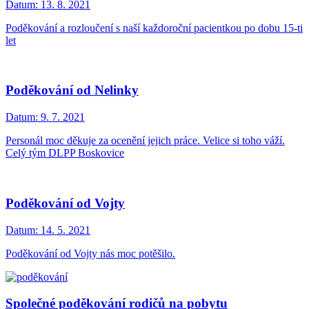
Datum:
13. 8. 2021
Poděkování a rozloučení s naší každoroční pacientkou po dobu 15-ti
let
Poděkování od Nelinky
Datum:
9. 7. 2021
Personál moc děkuje za ocenění jejich práce. Velice si toho váží.
Celý tým DLPP Boskovice
Poděkování od Vojty
Datum:
14. 5. 2021
Poděkování od Vojty nás moc potěšilo.
Společné poděkování rodičů na pobytu