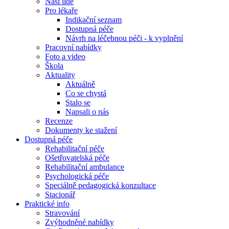
Naši lidé
Pro lékaře
Indikační seznam
Dostupná péče
Návrh na léčebnou péči - k vyplnění
Pracovní nabídky
Foto a video
Škola
Aktuality
Aktuálně
Co se chystá
Stalo se
Napsali o nás
Recenze
Dokumenty ke stažení
Dostupná péče
Rehabilitační péče
Ošetřovatelská péče
Rehabilitační ambulance
Psychologická péče
Speciálně pedagogická konzultace
Stacionář
Praktické info
Stravování
Zvýhodněné nabídky