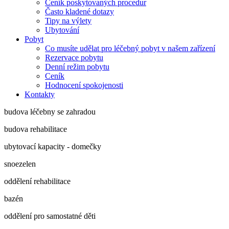
Ceník poskytovaných procedur
Často kladené dotazy
Tipy na výlety
Ubytování
Pobyt
Co musíte udělat pro léčebný pobyt v našem zařízení
Rezervace pobytu
Denní režim pobytu
Ceník
Hodnocení spokojenosti
Kontakty
budova léčebny se zahradou
budova rehabilitace
ubytovací kapacity - domečky
snoezelen
oddělení rehabilitace
bazén
oddělení pro samostatné děti