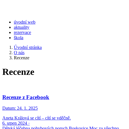
úvodní web
aktuality
rezervace
škola
Úvodní stránka
O nás
Recenze
Recenze
Recenze z Facebook
Datum:
24. 1. 2025
Aneta Králová se cítí – cítí se vděčně.
6. srpen 2024 ·
Dětská léčebna pohybových poruch Boskovice Moc za všechno