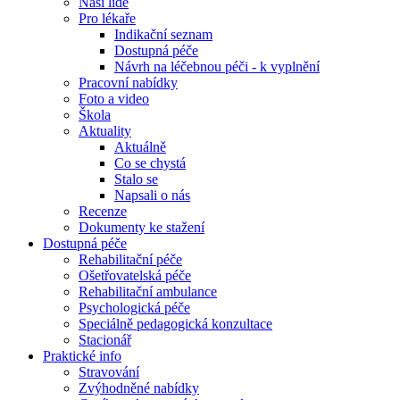
Naši lidé
Pro lékaře
Indikační seznam
Dostupná péče
Návrh na léčebnou péči - k vyplnění
Pracovní nabídky
Foto a video
Škola
Aktuality
Aktuálně
Co se chystá
Stalo se
Napsali o nás
Recenze
Dokumenty ke stažení
Dostupná péče
Rehabilitační péče
Ošetřovatelská péče
Rehabilitační ambulance
Psychologická péče
Speciálně pedagogická konzultace
Stacionář
Praktické info
Stravování
Zvýhodněné nabídky