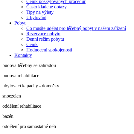
Ceník poskytovaných procedur
Často kladené dotazy
Tipy na výlety
Ubytování
Pobyt
Co musíte udělat pro léčebný pobyt v našem zařízení
Rezervace pobytu
Denní režim pobytu
Ceník
Hodnocení spokojenosti
Kontakty
budova léčebny se zahradou
budova rehabilitace
ubytovací kapacity - domečky
snoezelen
oddělení rehabilitace
bazén
oddělení pro samostatné děti