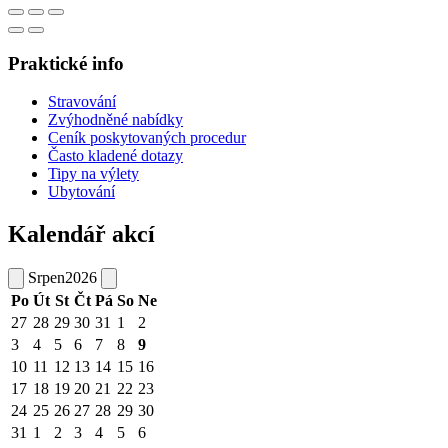
Praktické info
Stravování
Zvýhodněné nabídky
Ceník poskytovaných procedur
Často kladené dotazy
Tipy na výlety
Ubytování
Kalendář akcí
Srpen
2026
Po
Út
St
Čt
Pá
So
Ne
27
28
29
30
31
1
2
3
4
5
6
7
8
9
10
11
12
13
14
15
16
17
18
19
20
21
22
23
24
25
26
27
28
29
30
31
1
2
3
4
5
6